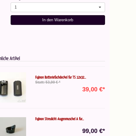
1
In den Warenkorb
nliche Artikel
Fujinon Batteriefachdeckel für TS 12x32...
Statt: 53,00 € *
39,00 €*
Fujinon Streulicht-Augenmuschel A für...
99,00 €*