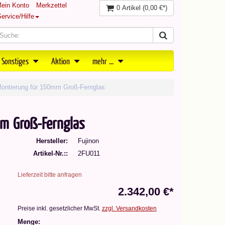
ein Konto
Merkzettel
0 Artikel
(0,00 €*)
ervice/Hilfe
 Sonstiges
Aktion
mehr ...
Montierung für 150mm Groß-Fernglas
m Groß-Fernglas
Hersteller
Fujinon
Artikel-Nr.:
2FU011
Lieferzeit bitte anfragen
2.342,00 €*
Preise inkl. gesetzlicher MwSt.
zzgl. Versandkosten
Menge: