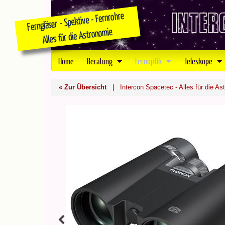
Home
Beratung
Fernoptik
Teleskope
« Zur Übersicht
|
Intercon Spacetec - Alles für die As