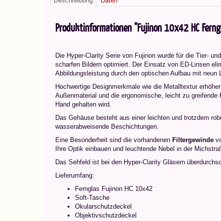
Beschreibung
Daten
Produktinformationen "Fujinon 10x42 HC Ferngla
Die Hyper-Clarity Serie von Fujinon wurde für die Tier- u
scharfen Bildern optimiert. Der Einsatz von ED-Linsen eli
Abbildungsleistung durch den optischen Aufbau mit neun 
Hochwertige Designmerkmale wie die Metalltextur erhöhen 
Außenmaterial und die ergonomische, leicht zu greifende 
Hand gehalten wird.
Das Gehäuse besteht aus einer leichten und trotzdem rob
wasserabweisende Beschichtungen.
Eine Besonderheit sind die vorhandenen
Filtergewinde
vo
Ihre Optik einbauen und leuchtende Nebel in der Michstr
Das Sehfeld ist bei den Hyper-Clarity Gläsern überdurchsch
Lieferumfang:
Fernglas Fujinon HC 10x42
Soft-Tasche
Okularschutzdeckel
Objektivschutzdeckel