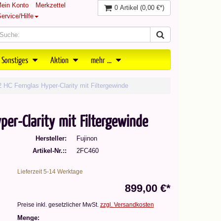
ein Konto
Merkzettel
0 Artikel
(0,00 €*)
ervice/Hilfe
 Sonstiges
Aktion
mehr ...
 HC Fernglas Hyper-Clarity mit Filtergewinde
per-Clarity mit Filtergewinde
Hersteller
Fujinon
Artikel-Nr.:
2FC460
Lieferzeit 5-14 Werktage
899,00 €*
Preise inkl. gesetzlicher MwSt.
zzgl. Versandkosten
Menge: