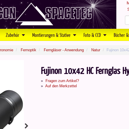
M
S
Zubehör
Montierungen & Stative
Foto & CCD
Bücher &
tronomie
Fernoptik
Ferngläser - Anwendung
Natur
Fujinon 10x42
Fujinon 10x42 HC Fernglas Hy
Fragen zum Artikel?
Auf den Merkzettel