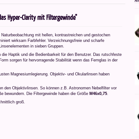
s Hyper-Clarity mit Filtergewinde"
nd Naturbeobachtung mit hellen, kontrastreichen und gestochen
miniert wirksam Farbfehler. Verzeichnungsfreie und scharfe
Linsenelementen in sieben Gruppen.
die Haptik und die Bedienbarkeit für den Benutzer. Das rutschfeste
Form sorgen für hervorragende Stabilität wenn das Fernglas in der
usten Magnesiumlegierung. Objektiv- und Okularlinsen haben
n den Objektivlinsen. So können z.B. Astronomen Nebelfilter vor
aße bewundern. Die Filtergewinde haben die Größe
M46x0,75
.
nittlich groß.