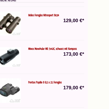
Helios Fernglas Nitrosport 8x34
129,00 €*
Minox Monokular MD 7x42C, schwarz mit Kompass
173,00 €*
Pentax Papilio II 6,5 x 21 Fernglas
179,00 €*