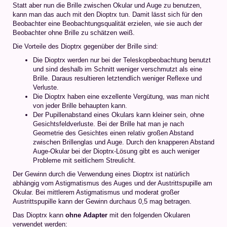
Statt aber nun die Brille zwischen Okular und Auge zu benutzen,
kann man das auch mit den Dioptrx tun. Damit lässt sich für den
Beobachter eine Beobachtungsqualität erzielen, wie sie auch der
Beobachter ohne Brille zu schätzen weiß.
Die Vorteile des Dioptrx gegenüber der Brille sind:
Die Dioptrx werden nur bei der Teleskopbeobachtung benutzt
und sind deshalb im Schnitt weniger verschmutzt als eine
Brille. Daraus resultieren letztendlich weniger Reflexe und
Verluste.
Die Dioptrx haben eine exzellente Vergütung, was man nicht
von jeder Brille behaupten kann.
Der Pupillenabstand eines Okulars kann kleiner sein, ohne
Gesichtsfeldverluste. Bei der Brille hat man je nach
Geometrie des Gesichtes einen relativ großen Abstand
zwischen Brillenglas und Auge. Durch den knapperen Abstand
Auge-Okular bei der Dioptrx-Lösung gibt es auch weniger
Probleme mit seitlichem Streulicht.
Der Gewinn durch die Verwendung eines Dioptrx ist natürlich
abhängig vom Astigmatismus des Auges und der Austrittspupille am
Okular. Bei mittlerem Astigmatismus und moderat großer
Austrittspupille kann der Gewinn durchaus 0,5 mag betragen.
Das Dioptrx kann
ohne Adapter
mit den folgenden Okularen
verwendet werden: