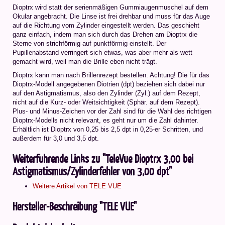
Dioptrx wird statt der serienmäßigen Gummiaugenmuschel auf dem
Okular angebracht. Die Linse ist frei drehbar und muss für das Auge
auf die Richtung vom Zylinder eingestellt werden. Das geschieht
ganz einfach, indem man sich durch das Drehen am Dioptrx die
Sterne von strichförmig auf punktförmig einstellt. Der
Pupillenabstand verringert sich etwas, was aber mehr als wett
gemacht wird, weil man die Brille eben nicht trägt.
Dioptrx kann man nach Brillenrezept bestellen. Achtung! Die für das
Dioptrx-Modell angegebenen Diotrien (dpt) beziehen sich dabei nur
auf den Astigmatismus, also den Zylinder (Zyl.) auf dem Rezept,
nicht auf die Kurz- oder Weitsichtigkeit (Sphär. auf dem Rezept).
Plus- und Minus-Zeichen vor der Zahl sind für die Wahl des richtigen
Dioptrx-Modells nicht relevant, es geht nur um die Zahl dahinter.
Erhältlich ist Dioptrx von 0,25 bis 2,5 dpt in 0,25-er Schritten, und
außerdem für 3,0 und 3,5 dpt.
Weiterführende Links zu "TeleVue Dioptrx 3,00 bei
Astigmatismus/Zylinderfehler von 3,00 dpt"
Weitere Artikel von TELE VUE
Hersteller-Beschreibung "TELE VUE"