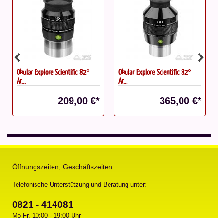
Okular Explore Scientific 82°
Takahashi FC-100DZ
Ar...
Komplettpaket
Statt: 3.892,00 €*
*
365,00 €*
3.410,00 €*
Öffnungszeiten, Geschäftszeiten
Telefonische Unterstützung und Beratung unter:
0821 - 414081
Mo-Fr, 10:00 - 19:00 Uhr