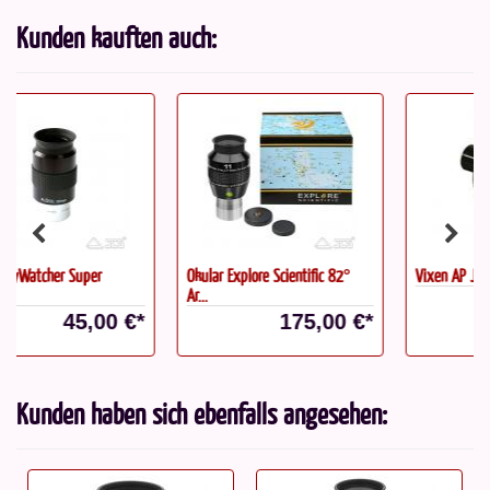
Kunden kauften auch:
Okular Explore Scientific 82°
Vixen AP Justierknopf, steckbar
Ar...
175,00 €*
12,90 €*
Kunden haben sich ebenfalls angesehen: