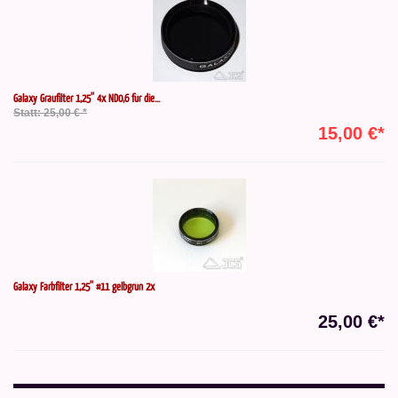
Galaxy Graufilter 1,25'' 4x ND0,6 für die...
Statt: 25,00 € *
15,00 €*
Galaxy Farbfilter 1,25'' #11 gelbgrün 2x
25,00 €*