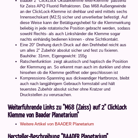
Baader 2" ClickLock Okularklemme M68-Klemme  passend
für Zeiss APQ Fluorid Refraktoren. Das M68 Außengewinde
an der ClickLock-Klemme ist drehbar und wird mittels sechs
Innensechskant (M2,5) sicher und unverlierbar befestigt. Auf
diese Weise kann der Betätigungshebel für die Klemmwirkung
beliebig in jede rotatorische Position gebracht werden, sodass
sowohl Rechts- als auch Linkshänder die Klemme sogar
nachts einhändig bedienen können - ohne Sichtkontakt.
Eine 20° Drehung durch Druck auf den Drehhebel reicht aus
um alles 2" Zubehör absolut sicher und fest zu fixieren.
Bauhöhe: 31mm, Eigengewicht: 155g
Ratschenfunktion  zeigt akustisch und haptisch die Posiition
der Klemmung an. So erkennt man auch im dunklen und ohne
hinsehen ob die Klemme geöffnet oder geschlossen ist
Kompressions-Spannring aus dickwandiger Hartbronze, bleibt
auch nach langjährigem Gebrauch formstabil und hält
teuerstes Zubehör absolut sicher ohne Kratzer und
Druckstellen zu verursachen.
Weiterführende Links zu "M68 (Zeiss) auf 2'' ClickLock
Klemme von Baader Planetarium"
Weitere Artikel von BAADER Planetarium
Hersteller-Beschreibung "BAADER Planetarium"