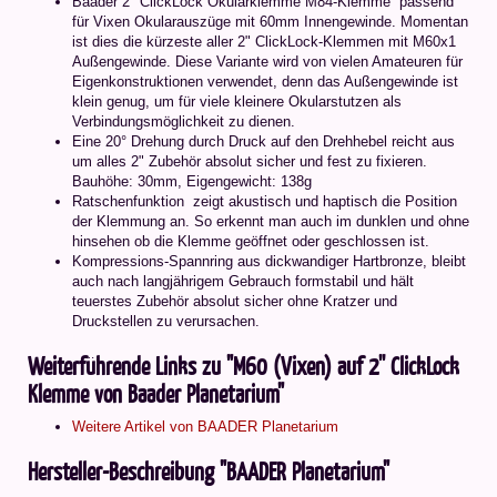
Baader 2" ClickLock Okularklemme M84-Klemme  passend
für Vixen Okularauszüge mit 60mm Innengewinde. Momentan
ist dies die kürzeste aller 2" ClickLock-Klemmen mit M60x1
Außengewinde. Diese Variante wird von vielen Amateuren für
Eigenkonstruktionen verwendet, denn das Außengewinde ist
klein genug, um für viele kleinere Okularstutzen als
Verbindungsmöglichkeit zu dienen.
Eine 20° Drehung durch Druck auf den Drehhebel reicht aus
um alles 2" Zubehör absolut sicher und fest zu fixieren.
Bauhöhe: 30mm, Eigengewicht: 138g
Ratschenfunktion  zeigt akustisch und haptisch die Position
der Klemmung an. So erkennt man auch im dunklen und ohne
hinsehen ob die Klemme geöffnet oder geschlossen ist.
Kompressions-Spannring aus dickwandiger Hartbronze, bleibt
auch nach langjährigem Gebrauch formstabil und hält
teuerstes Zubehör absolut sicher ohne Kratzer und
Druckstellen zu verursachen.
Weiterführende Links zu "M60 (Vixen) auf 2'' ClickLock
Klemme von Baader Planetarium"
Weitere Artikel von BAADER Planetarium
Hersteller-Beschreibung "BAADER Planetarium"