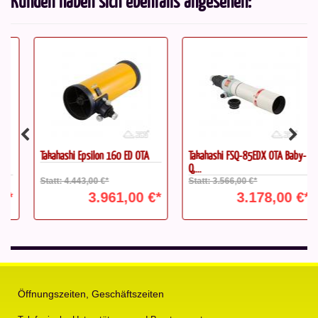
Kunden haben sich ebenfalls angesehen:
Takahashi Epsilon 160 ED OTA
Takahashi FSQ-85EDX OTA Baby-
Q,...
Statt: 4.443,00 €*
Statt: 3.566,00 €*
3.961,00 €*
3.178,00 €*
Öffnungszeiten, Geschäftszeiten