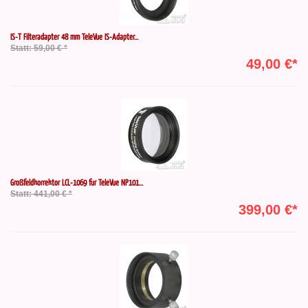
IS-T Filteradapter 48 mm TeleVue IS-Adapter...
Statt: 59,00 € *
49,00 €*
Großfeldkorrektor LCL-1069 für TeleVue NP101...
Statt: 441,00 € *
399,00 €*