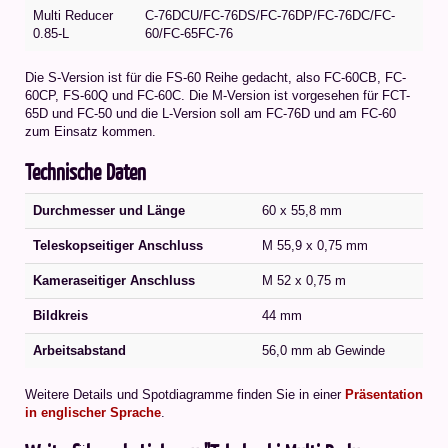
Multi Reducer
C-76DCU/FC-76DS/FC-76DP/FC-76DC/FC-
0.85-L
60/FC-65FC-76
Die S-Version ist für die FS-60 Reihe gedacht, also FC-60CB, FC-
60CP, FS-60Q und FC-60C. Die M-Version ist vorgesehen für FCT-
65D und FC-50 und die L-Version soll am FC-76D und am FC-60
zum Einsatz kommen.
Technische Daten
Durchmesser und Länge
60 x 55,8 mm
Teleskopseitiger Anschluss
M 55,9 x 0,75 mm
Kameraseitiger Anschluss
M 52 x 0,75 m
Bildkreis
44 mm
Arbeitsabstand
56,0 mm ab Gewinde
Weitere Details und Spotdiagramme finden Sie in einer
Präsentation
in englischer Sprache
.