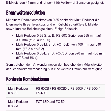
Bildkreis von 44 mm und ist somit für Vollformat-Sensoren geeignet.
Brennweitenreduktion
Mit einem Reduktionsfaktor von 0,85 senkt der Multi Reducer die
Brennweite Ihres Teleskops und ermöglicht so größere Bildfelder
sowie kürzere Belichtungszeiten. Einige Beispiele:
Multi Reducer 0.85-S: z. B. FS-60C Serie: von 355 mm auf
300 mm (f/5.9 auf f/5.0)
Multi Reducer 0.85-M: z. B. FCT-65D: von 400 mm auf 340
mm (f/6.2 auf f/5.2)
Multi Reducer 0.85-L: z. B. FC-76D: von 570 mm auf 486 mm
(f/7.5 auf f/6.4)
Somit stehen dem Anwender neben den bestehenden Möglichkeiten
der Brennweitenveränderung nun eine weitere Option zur Verfügung.
Konkrete Kombinationen
Multi Reducer
FS-60CB / FS-60CBX / FS-60CP / FS-60Q /
0.85-S
FS-60C
Multi Reducer
FCT-65D and FC-50
0.85-M