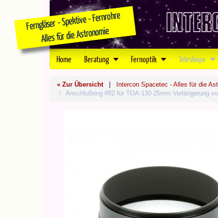
Home
Beratung
Fernoptik
Teleskope
« Zur Übersicht
|
Intercon Spacetec - Alles für die As
Anschlußring #82 für TOA-130 25mm Verlängerung v