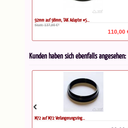
92mm auf 98mm, TAK Adapter #5...
Statt: 137,00 €*
110,00 
Kunden haben sich ebenfalls angesehen:
Takahashi FC-76 DCU Set aus Star...