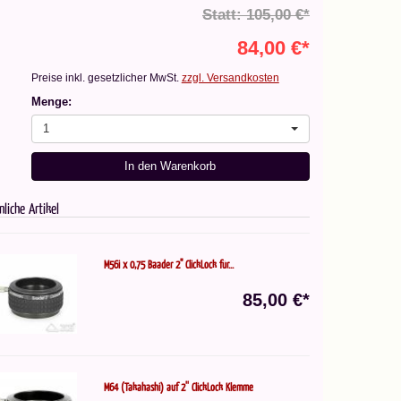
Statt: 105,00 €*
84,00 €*
Preise inkl. gesetzlicher MwSt.
zzgl. Versandkosten
Menge:
1
In den Warenkorb
nliche Artikel
M56i x 0,75 Baader 2" ClickLock für...
85,00 €*
M64 (Takahashi) auf 2'' ClickLock Klemme