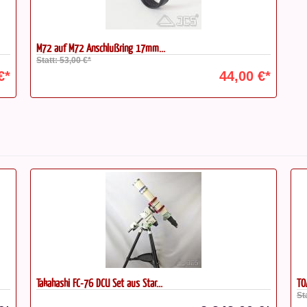
M72 auf M72 Anschlußring 17mm...
Statt: 53,00 €*
€*
44,00 €*
TOA-645 Flattener für Takahashi...
TA
Statt: 661,00 €*
St