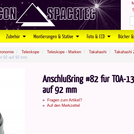
M
S
Zubehör
Montierungen & Stative
Foto & CCD
Bücher &
tronomie
Teleskope
Teleskope - Marken
Takahashi
Takahashi 
on 92 auf 92 mm
Anschlußring #82 für TOA-1
auf 92 mm
Fragen zum Artikel?
Auf den Merkzettel