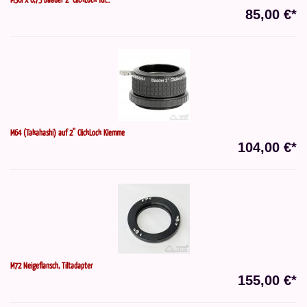
85,00 €*
M64 (Takahashi) auf 2'' ClickLock Klemme
104,00 €*
M72 Neigeflansch, Tiltadapter
155,00 €*