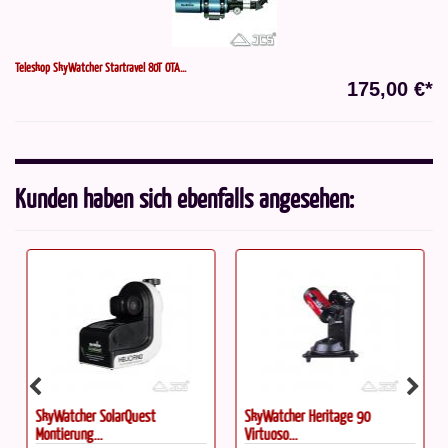
Teleskop SkyWatcher Startravel 80T OTA...
175,00 €*
Kunden haben sich ebenfalls angesehen:
SkyWatcher SolarQuest
SkyWatcher Heritage 90
Montierung...
Virtuoso...