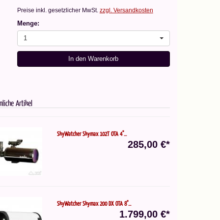
Preise inkl. gesetzlicher MwSt.
zzgl. Versandkosten
Menge:
1
In den Warenkorb
nliche Artikel
SkyWatcher Skymax 102T OTA 4"...
285,00 €*
SkyWatcher Skymax 200 DX OTA 8"...
1.799,00 €*