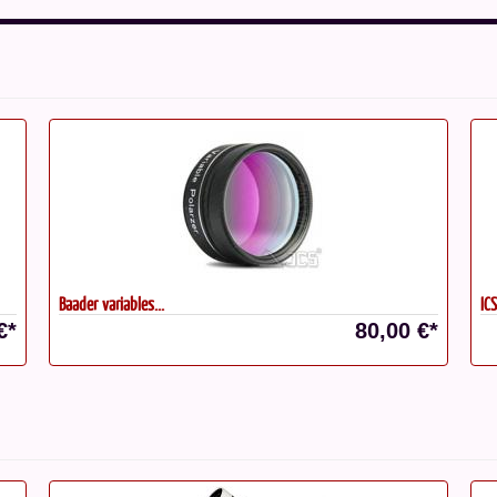
Baader variables...
ICS
€*
80,00 €*