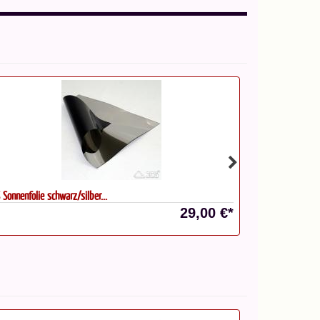
 Sonnenfolie schwarz/silber...
Baader Outdoor 
29,00 €*