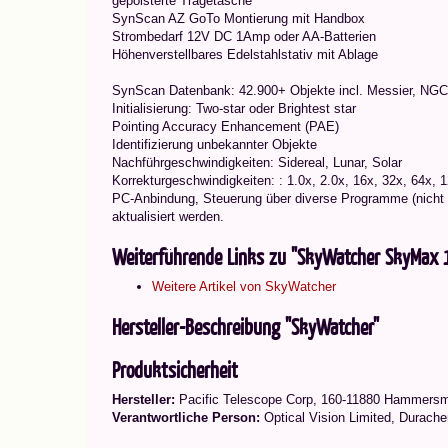
gepolsterte Tragetasche
SynScan AZ GoTo Montierung mit Handbox
Strombedarf 12V DC 1Amp oder AA-Batterien
Höhenverstellbares Edelstahlstativ mit Ablage
SynScan Datenbank: 42.900+ Objekte incl. Messier, NG
Initialisierung: Two-star oder Brightest star
Pointing Accuracy Enhancement (PAE)
Identifizierung unbekannter Objekte
Nachführgeschwindigkeiten: Sidereal, Lunar, Solar
Korrekturgeschwindigkeiten: : 1.0x, 2.0x, 16x, 32x, 64x, 
PC-Anbindung, Steuerung über diverse Programme (nicht
aktualisiert werden.
Weiterführende Links zu "SkyWatcher SkyMax 
Weitere Artikel von SkyWatcher
Hersteller-Beschreibung "SkyWatcher"
Produktsicherheit
Hersteller:
Pacific Telescope Corp, 160-11880 Hammers
Verantwortliche Person:
Optical Vision Limited, Durache