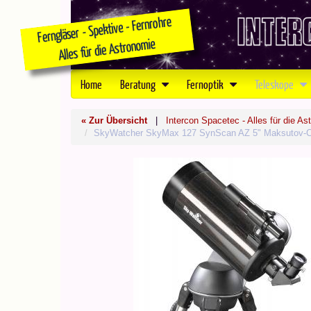
Home
Beratung
Fernoptik
Teleskope
« Zur Übersicht
|
Intercon Spacetec - Alles für die As
SkyWatcher SkyMax 127 SynScan AZ 5" Maksutov-C