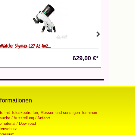
yWatcher Skymax-127 AZ-Go2...
Oklop Tasche fü
629,00 €*
nformationen
ste mit Teleskoptreffen, Messen und sonstigen Terminen
suche / Ausstellung / Anfahrt
fomaterial / Download
tenschutz
pressum