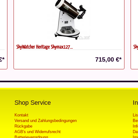
SkyWatcher Heritage Skymax127...
Sk
€*
715,00 €*
Shop Service
I
Kontakt
Li
Versand und Zahlungsbedingungen
Be
Rückgabe
In
AGB's und Widerrufsrecht
Da
Batterieverordnung
Im