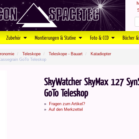
M
S
Zubehör
Montierungen & Stative
Foto & CCD
Bücher &
tronomie
Teleskope
Teleskope - Bauart
Katadiopter
assegrain GoTo Teleskop
SkyWatcher SkyMax 127 SynS
GoTo Teleskop
Fragen zum Artikel?
Auf den Merkzettel