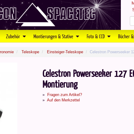
M
S
Zubehör
Montierungen & Stative
Foto & CCD
Bücher &
tronomie
Teleskope
Einsteiger-Teleskope
Celestron Powerseeker 1
Celestron Powerseeker 127 E
Montierung
Fragen zum Artikel?
Auf den Merkzettel