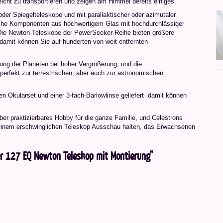
leicht zu transportieren und zeigen am Himmel bereits einiges.
oder Spiegelteleskope und mit parallaktischer oder azimutaler
sche Komponenten aus hochwertigem Glas mit hochdurchlässiger
z. Die Newton-Teleskope der PowerSeeker-Reihe bieten größere
amit können Sie auf hunderten von weit entfernten
lgung der Planeten bei hoher Vergrößerung, und die
rfekt zur terrestrischen, aber auch zur astronomischen
 Okularset und einer 3-fach-Barlowlinse geliefert  damit können
er praktizierbares Hobby für die ganze Familie, und Celestrons
h einem erschwinglichen Teleskop Ausschau halten, das Erwachsenen
er 127 EQ Newton Teleskop mit Montierung"