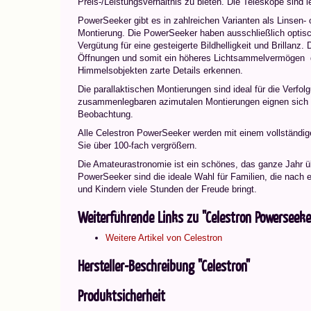
Preis-/Leistungsverhältnis zu bieten. Die Teleskope sind 
PowerSeeker gibt es in zahlreichen Varianten als Linsen- 
Montierung. Die PowerSeeker haben ausschließlich opti
Vergütung für eine gesteigerte Bildhelligkeit und Brillan
Öffnungen und somit ein höheres Lichtsammelvermögen  d
Himmelsobjekten zarte Details erkennen.
Die parallaktischen Montierungen sind ideal für die Verfo
zusammenlegbaren azimutalen Montierungen eignen sich pe
Beobachtung.
Alle Celestron PowerSeeker werden mit einem vollständigen
Sie über 100-fach vergrößern.
Die Amateurastronomie ist ein schönes, das ganze Jahr üb
PowerSeeker sind die ideale Wahl für Familien, die nac
und Kindern viele Stunden der Freude bringt.
Weiterführende Links zu "Celestron Powerseek
Weitere Artikel von Celestron
Hersteller-Beschreibung "Celestron"
Produktsicherheit