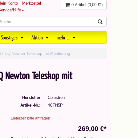
ein Konto
Merkzettel
0 Artikel
(0,00 €*)
ervice/Hilfe
 Sonstiges
Aktion
mehr ...
27 EQ Newton Teleskop mit Montierung
Q Newton Teleskop mit
Hersteller
Celestron
Artikel-Nr.:
4CTN5P
Lieferzeit bitte anfragen
269,00 €*