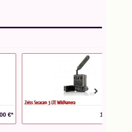
iss Secacam 3 LTE Wildkamera
Okular Takahas
Statt: 411,00 €
145,00 €*