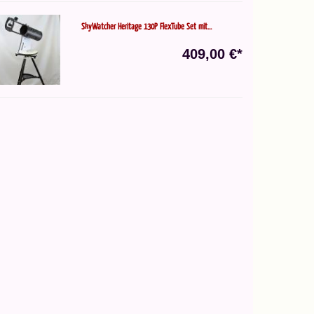
SkyWatcher Heritage 130P FlexTube Set mit...
409,00 €*