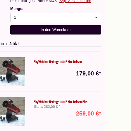
Preise inkl. gesetzlicher MwSt.
zzgl. Versandkosten
Menge:
1
In den Warenkorb
nliche Artikel
SkyWatcher Heritage 100-P Mini Dobson
179,00 €*
SkyWatcher Heritage 100-P Mini Dobson Plus...
Statt: 282,00 € *
259,00 €*