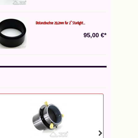
Distanzbuchse 29,2mm für 2" Starlight...
95,00 €*