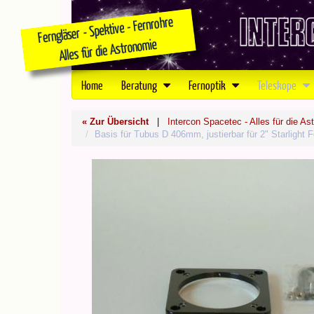
Home
Beratung
Fernoptik
Teleskope
« Zur Übersicht
|
Intercon Spacetec - Alles für die As
Basis für Tubus D 406mm, justierbar für 2" Starlight 