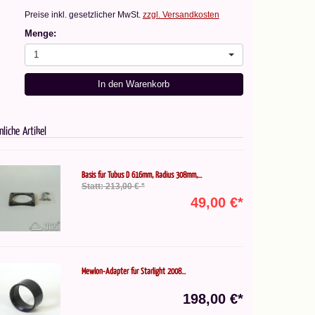
Preise inkl. gesetzlicher MwSt.
zzgl. Versandkosten
Menge:
1
In den Warenkorb
nliche Artikel
Basis für Tubus D 616mm, Radius 308mm,...
Statt: 213,00 € *
49,00 €*
Mewlon-Adapter für Starlight 2008...
198,00 €*