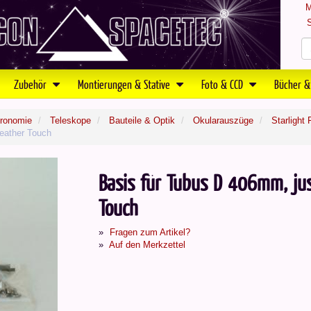
M
S
Zubehör
Montierungen & Stative
Foto & CCD
Bücher &
tronomie
Teleskope
Bauteile & Optik
Okularauszüge
Starlight
Feather Touch
Basis für Tubus D 406mm, just
Touch
Fragen zum Artikel?
Auf den Merkzettel