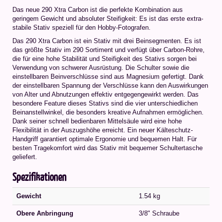
Das neue 290 Xtra Carbon ist die perfekte Kombination aus
geringem Gewicht und absoluter Steifigkeit: Es ist das erste extra-
stabile Stativ speziell für den Hobby-Fotografen.
Das 290 Xtra Carbon ist ein Stativ mit drei Beinsegmenten. Es ist
das größte Stativ im 290 Sortiment und verfügt über Carbon-Rohre,
die für eine hohe Stabilität und Steifigkeit des Stativs sorgen bei
Verwendung von schwerer Ausrüstung. Die Schulter sowie die
einstellbaren Beinverschlüsse sind aus Magnesium gefertigt. Dank
der einstellbaren Spannung der Verschlüsse kann den Auswirkungen
von Alter und Abnutzungen effektiv entgegengewirkt werden. Das
besondere Feature dieses Stativs sind die vier unterschiedlichen
Beinanstellwinkel, die besonders kreative Aufnahmen ermöglichen.
Dank seiner schnell bedienbaren Mittelsäule wird eine hohe
Flexibilität in der Auszugshöhe erreicht. Ein neuer Kälteschutz-
Handgriff garantiert optimale Ergonomie und bequemen Halt. Für
besten Tragekomfort wird das Stativ mit bequemer Schultertasche
geliefert.
Spezifikationen
Gewicht
1.54 kg
Obere Anbringung
3/8" Schraube