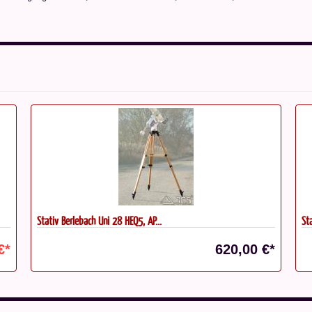
Stativ Berlebach Planet...
Ze
€*
799,00 €*