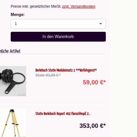
Preise inkl. gesetzlicher MwSt.
zzgl. Versandkosten
Menge:
1
In den Warenkorb
nliche Artikel
Berlebach Stativ Moduleinsatz 1 **Vorführgerät*
Statt: 81,00 € *
59,00 €*
Stativ Berlebach Report 402 Flanschkopf, 2...
353,00 €*