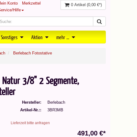
ein Konto
Merkzettel
0 Artikel
(0,00 €*)
ervice/Hilfe
 Sonstiges
Aktion
mehr ...
ach
Berlebach Fotostative
P Natur 3/8" 2 Segmente,
eller
Hersteller
Berlebach
Artikel-Nr.:
3BR3MB
Lieferzeit bitte anfragen
491,00 €*