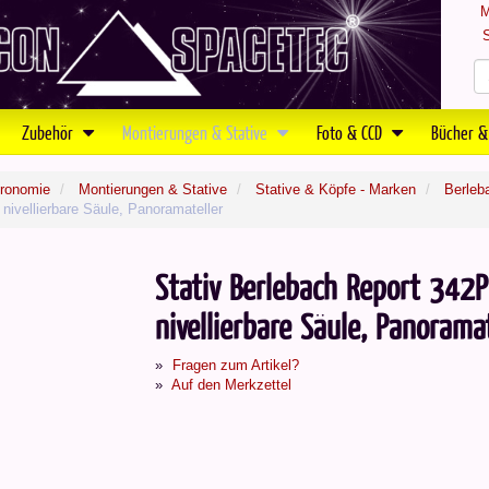
M
S
Zubehör
Montierungen & Stative
Foto & CCD
Bücher &
tronomie
Montierungen & Stative
Stative & Köpfe - Marken
Berleb
nivellierbare Säule, Panoramateller
Stativ Berlebach Report 342
nivellierbare Säule, Panoramat
Fragen zum Artikel?
Auf den Merkzettel