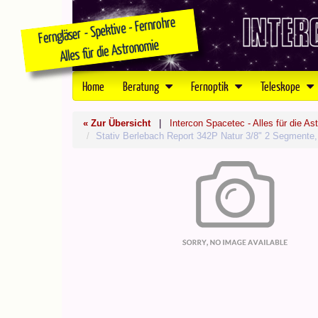
Home
Beratung
Fernoptik
Teleskope
« Zur Übersicht
|
Intercon Spacetec - Alles für die As
Stativ Berlebach Report 342P Natur 3/8" 2 Segmente, 