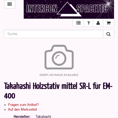
Takahashi Holzstativ mittel SR-L für EM-
400
Fragen zum Artikel?
Auf den Merkzettel
Hersteller
Takahashi