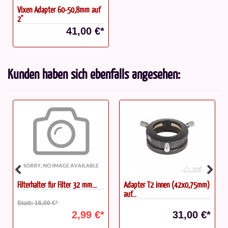
Vixen Adapter 60-50,8mm auf
2''
41,00 €*
Kunden haben sich ebenfalls angesehen:
...
Adapter T2 innen (42x0,75mm)
Baader Flip Mirror II...
auf...
 €*
31,00 €*
228,00 €*