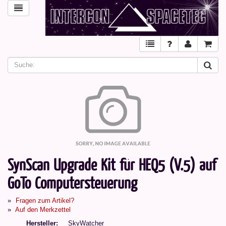
SynScan Upgrade Kit für HEQ5 (V.5) auf
GoTo Computersteuerung
Fragen zum Artikel?
Auf den Merkzettel
Hersteller
SkyWatcher