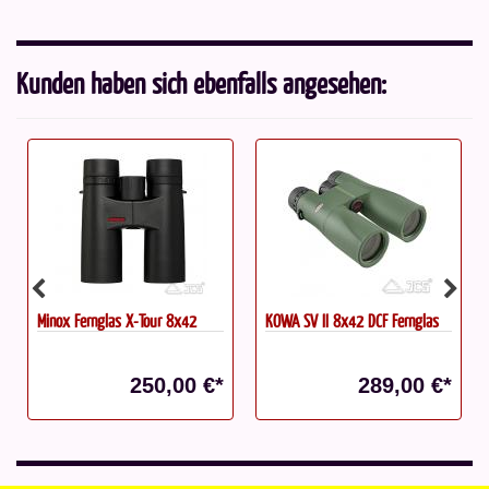
Kunden haben sich ebenfalls angesehen:
2
KOWA SV II 8x42 DCF Fernglas
Nikon Aculon A211 Fernglas
8x42
 €*
289,00 €*
129,00 €*