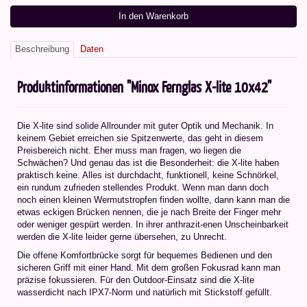
In den Warenkorb
Beschreibung
Daten
Produktinformationen "Minox Fernglas X-lite 10x42"
Die X-lite sind solide Allrounder mit guter Optik und Mechanik. In
keinem Gebiet erreichen sie Spitzenwerte, das geht in diesem
Preisbereich nicht. Eher muss man fragen, wo liegen die
Schwächen? Und genau das ist die Besonderheit: die X-lite haben
praktisch keine. Alles ist durchdacht, funktionell, keine Schnörkel,
ein rundum zufrieden stellendes Produkt. Wenn man dann doch
noch einen kleinen Wermutstropfen finden wollte, dann kann man die
etwas eckigen Brücken nennen, die je nach Breite der Finger mehr
oder weniger gespürt werden. In ihrer anthrazit-enen Unscheinbarkeit
werden die X-lite leider gerne übersehen, zu Unrecht.
Die offene Komfortbrücke sorgt für bequemes Bedienen und den
sicheren Griff mit einer Hand. Mit dem großen Fokusrad kann man
präzise fokussieren. Für den Outdoor-Einsatz sind die X-lite
wasserdicht nach IPX7-Norm und natürlich mit Stickstoff gefüllt.