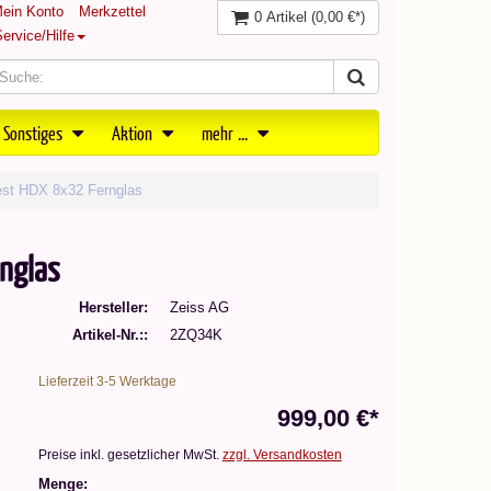
ein Konto
Merkzettel
0 Artikel
(0,00 €*)
ervice/Hilfe
 Sonstiges
Aktion
mehr ...
st HDX 8x32 Fernglas
nglas
Hersteller
Zeiss AG
Artikel-Nr.:
2ZQ34K
Lieferzeit 3-5 Werktage
999,00 €*
Preise inkl. gesetzlicher MwSt.
zzgl. Versandkosten
Menge: