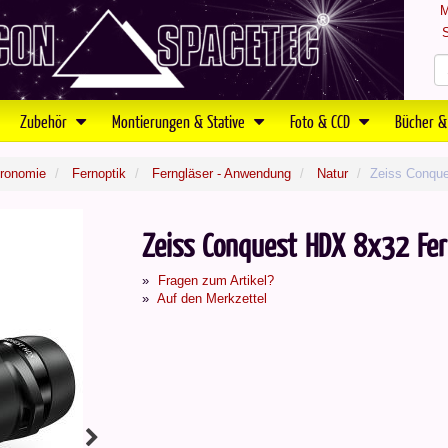
M
S
Zubehör
Montierungen & Stative
Foto & CCD
Bücher &
tronomie
Fernoptik
Ferngläser - Anwendung
Natur
Zeiss Conque
Zeiss Conquest HDX 8x32 Fer
Fragen zum Artikel?
Auf den Merkzettel