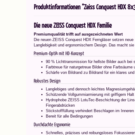
Produktinformationen "Zeiss Conquest HDX 8x3
Die neue ZEISS Conquest HDX Familie
Premiumqualität trifft auf ausgezeichneten Wert
Die neuen ZEISS Conquest HDX Ferngläser setzen neue Ma
Langlebigkeit und ergonomischem Design. Das macht sie z
Premium-Optik mit HD-Konzept
90 % Lichttransmission für hellste Bilder auch be
Farbtreue für naturgetreue Bilder ohne Farbsäume u
Schärfe von Bildrand zu Bildrand für ein klares und
Robustes Design
Langlebiges und dennoch leichtes Magnesiumgeh
Schützende Vollgummiarmierung mit griffigem Halt
Hydrophobe ZEISS LotuTec-Beschichtung der Lins
Fingerabdrücken
Stickstofffüllung verhindert Beschlagen im Inneren
Bereit für alle Bedingungen
Durchdachte Ergonomie
Schnelles, präzises und reibungsloses Fokussiere