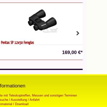
ntax SP 12x50 Fernglas
Pentax AD 10x2
169,00 €*
nformationen
ste mit Teleskoptreffen, Messen und sonstigen Terminen
suche / Ausstellung / Anfahrt
fomaterial / Download