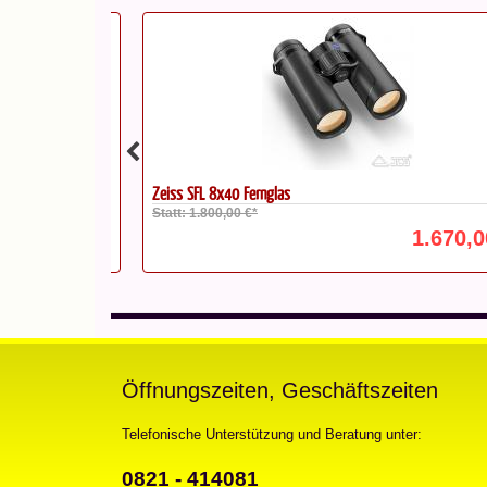
Zeiss SFL 8x40 Fernglas
Statt: 1.800,00 €*
299,00 €*
1.670,00 
Öffnungszeiten, Geschäftszeiten
Telefonische Unterstützung und Beratung unter:
0821 - 414081