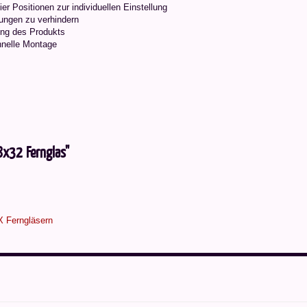
r Positionen zur individuellen Einstellung
lungen zu verhindern
ung des Produkts
chnelle Montage
8x32 Fernglas"
X Ferngläsern