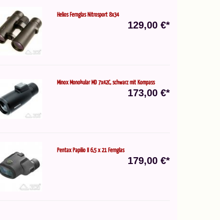
Helios Fernglas Nitrosport 8x34
129,00 €*
Minox Monokular MD 7x42C, schwarz mit Kompass
173,00 €*
Pentax Papilio II 6,5 x 21 Fernglas
179,00 €*