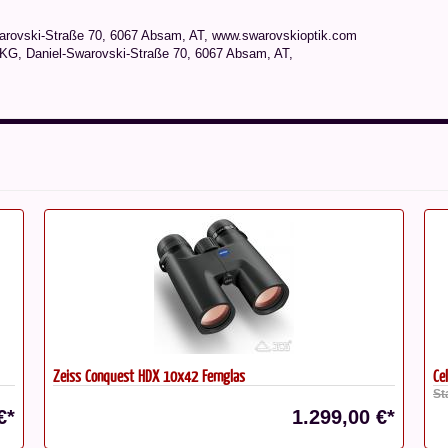
ovski-Straße 70, 6067 Absam, AT, www.swarovskioptik.com
 Daniel-Swarovski-Straße 70, 6067 Absam, AT,
Celestron SkyMaster Fernglas 25x100
Sw
Statt: 549,00 €*
St
€*
499,00 €*