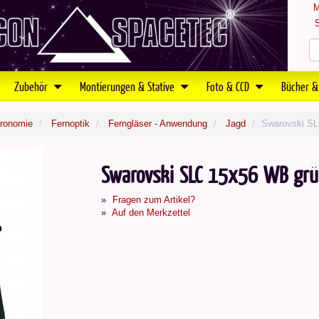
M
S
Zubehör
Montierungen & Stative
Foto & CCD
Bücher &
tronomie
Fernoptik
Ferngläser - Anwendung
Jagd
Swarovski SL
Swarovski SLC 15x56 WB grü
Fragen zum Artikel?
Auf den Merkzettel