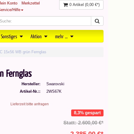
ein Konto
Merkzettel
0 Artikel
(0,00 €*)
ervice/Hilfe
 Sonstiges
Aktion
mehr ...
C 15x56 WB grün Fernglas
n Fernglas
Hersteller
Swarovski
Artikel-Nr.:
2WS67K
Lieferzeit bitte anfragen
8,3% gespart
Statt: 2.600,00 €*
2.385,00 €*