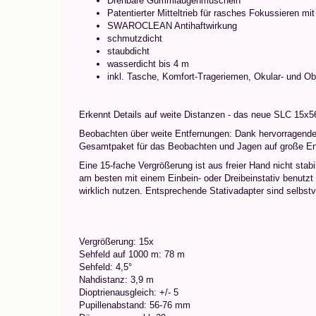
Drehbare Gummiaugenmuscheln
Patentierter Mitteltrieb für rasches Fokussieren mit
SWAROCLEAN Antihaftwirkung
schmutzdicht
staubdicht
wasserdicht bis 4 m
inkl. Tasche, Komfort-Trageriemen, Okular- und Ob
Erkennt Details auf weite Distanzen - das neue SLC 15x5
Beobachten über weite Entfernungen: Dank hervorragend
Gesamtpaket für das Beobachten und Jagen auf große En
Eine 15-fache Vergrößerung ist aus freier Hand nicht stab
am besten mit einem Einbein- oder Dreibeinstativ benutzt
wirklich nutzen. Entsprechende Stativadapter sind selbstve
Vergrößerung: 15x
Sehfeld auf 1000 m: 78 m
Sehfeld: 4,5°
Nahdistanz: 3,9 m
Dioptrienausgleich: +/- 5
Pupillenabstand: 56-76 mm