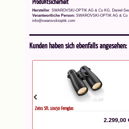
Produktsicherheit
Hersteller
: SWAROVSKI-OPTIK AG & Co KG, Daniel-Swar
Verantwortliche Person:
SWAROVSKI-OPTIK AG & Co KG,
info@swarovskioptik.com
Kunden haben sich ebenfalls angesehen:
Zeiss Conquest HDX 10x42 Fernglas
299,00 €*
1.299,00 