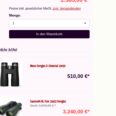
Preise inkl. gesetzlicher MwSt.
zzgl. Versandkosten
Menge:
1
In den Warenkorb
nliche Artikel
Minox Fernglas X-Universal 10x50
510,00 €*
Swarovski NL Pure 10x52 Fernglas
Statt: 3.600,00 € *
3.240,00 €*