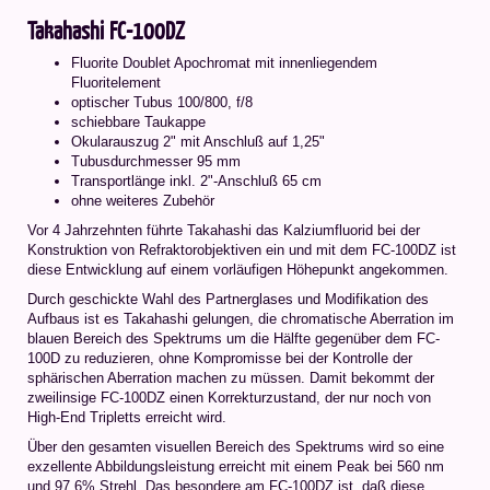
Takahashi FC-100DZ
Fluorite Doublet Apochromat mit innenliegendem
Fluoritelement
optischer Tubus 100/800, f/8
schiebbare Taukappe
Okularauszug 2" mit Anschluß auf 1,25"
Tubusdurchmesser 95 mm
Transportlänge inkl. 2"-Anschluß 65 cm
ohne weiteres Zubehör
Vor 4 Jahrzehnten führte Takahashi das Kalziumfluorid bei der
Konstruktion von Refraktorobjektiven ein und mit dem FC-100DZ ist
diese Entwicklung auf einem vorläufigen Höhepunkt angekommen.
Durch geschickte Wahl des Partnerglases und Modifikation des
Aufbaus ist es Takahashi gelungen, die chromatische Aberration im
blauen Bereich des Spektrums um die Hälfte gegenüber dem FC-
100D zu reduzieren, ohne Kompromisse bei der Kontrolle der
sphärischen Aberration machen zu müssen. Damit bekommt der
zweilinsige FC-100DZ einen Korrekturzustand, der nur noch von
High-End Tripletts erreicht wird.
Über den gesamten visuellen Bereich des Spektrums wird so eine
exzellente Abbildungsleistung erreicht mit einem Peak bei 560 nm
und 97,6% Strehl. Das besondere am FC-100DZ ist, daß diese