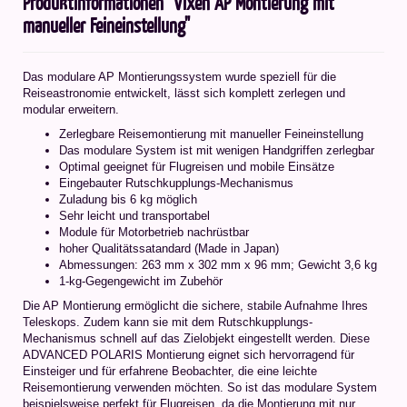
Produktinformationen "Vixen AP Montierung mit
manueller Feineinstellung"
Das modulare AP Montierungssystem wurde speziell für die
Reiseastronomie entwickelt, lässt sich komplett zerlegen und
modular erweitern.
Zerlegbare Reisemontierung mit manueller Feineinstellung
Das modulare System ist mit wenigen Handgriffen zerlegbar
Optimal geeignet für Flugreisen und mobile Einsätze
Eingebauter Rutschkupplungs-Mechanismus
Zuladung bis 6 kg möglich
Sehr leicht und transportabel
Module für Motorbetrieb nachrüstbar
hoher Qualitätssatandard (Made in Japan)
Abmessungen: 263 mm x 302 mm x 96 mm; Gewicht 3,6 kg
1-kg-Gegengewicht im Zubehör
Die AP Montierung ermöglicht die sichere, stabile Aufnahme Ihres
Teleskops. Zudem kann sie mit dem Rutschkupplungs-
Mechanismus schnell auf das Zielobjekt eingestellt werden. Diese
ADVANCED POLARIS Montierung eignet sich hervorragend für
Einsteiger und für erfahrene Beobachter, die eine leichte
Reisemontierung verwenden möchten. So ist das modulare System
beispielsweise perfekt für Flugreisen, da die Montierung mit nur