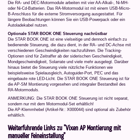
Die RA- und DEC-Motormodule arbeiten mit vier AA-Alkali-, Ni-MH-
oder Ni-Cd-Batterien. Das RA-Motormodul ist mit einem USB-Micro-
B-Anschluss für die externe Stromversorgung ausgestattet. Für
längere Beobachtungen können Sie ein USB-Powerpack oder ein
Autoladekabel nutzen.
Optionale STAR BOOK ONE Steuerung nachrüstbar
Die STAR BOOK ONE ist eine vielseitige und dennoch einfach zu
bedienende Steuerung, die dazu dient, in der RA- und DC-Achse mit
verschiedenen Geschwindigkeiten nachzuführen. Die Tracking-
Optionen sind für Zeitraffer ab der siderischen Geschwindigkeit,
Mondgeschwindigkeit, Solarrate und viele mehr ausgelegt. Darüber
hinaus bietet die Steuerung viele nützliche Funktionen wie
beispielsweise Spielausgleich, Autoguider-Port, PEC und das
eingebaute rote LED-Licht. Die STAR BOOK ONE Steuerung ist für
die AP-SM Montierung vorgesehen und integraler Bestandteil des
RA-Motormoduls.
ANMERKUNG: Die STAR BOOK ONE Steuerung ist nicht separat,
sondern nur mit dem Motormodul-Set erhältlich!
Die AP-Klemmhebel (Artikel-Nr.: X000044) sind optional als Zubehör
erhältlich.
Weiterführende Links zu "Vixen AP Montierung mit
manueller Feineinstellung"