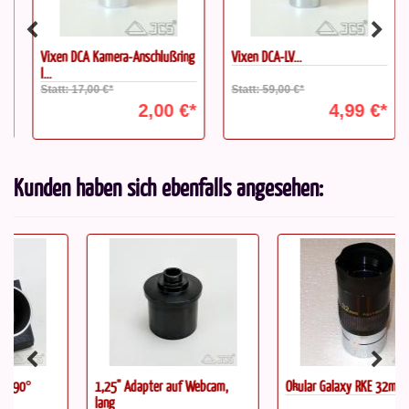
Vixen DCA Kamera-Anschlußring
Vixen DCA-LV...
I...
Statt: 17,00 €*
Statt: 59,00 €*
2,00 €*
4,99 €*
Kunden haben sich ebenfalls angesehen:
1,25" Adapter auf Webcam,
Okular Galaxy RKE 32mm 2"...
lang