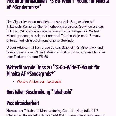
Produktinformationen "FS-60-Wide-T-Mount für Minolta
AF *Sonderpreis*"
Um Vignettierungen möglichst auszuschließen, werden bei
Takahashi Kameras über ein erheblich größeres Gewinde als das
übliche T2-Gewinde angeschlossen. Es wird allgemein Wide-T
Mount genannt, bezeichnet aber bei Takahashi je nach Einsatz
unterschiedlich groß dimensionierte Gewinde.
Dieser Adapter hat kameraseitig das Bajonett für Minolta AF und
teleskopseitig das Wide-T Mount zum Anschluss an den Flattener
oder Reducer für den FS-60
Weiterführende Links zu "FS-60-Wide-T-Mount für
Minolta AF *Sonderpreis*"
Weitere Artikel von Takahashi
Hersteller-Beschreibung "Takahashi"
Produktsicherheit
Hersteller:
Takahashi Manufacturing Co. Ltd.
,
Hauptsitz 41-7
Oharacho, Itabashi-ku, Tokio 174-0061 JP
, www.takahashijapan.jp