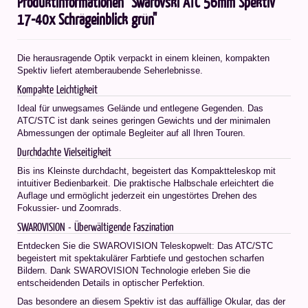
Produktinformationen "Swarovski ATC 56mm Spektiv
17-40x Schrägeinblick grün"
Die herausragende Optik verpackt in einem kleinen, kompakten
Spektiv liefert atemberaubende Seherlebnisse.
Kompakte Leichtigkeit
Ideal für unwegsames Gelände und entlegene Gegenden. Das
ATC/STC ist dank seines geringen Gewichts und der minimalen
Abmessungen der optimale Begleiter auf all Ihren Touren.
Durchdachte Vielseitigkeit
Bis ins Kleinste durchdacht, begeistert das Kompaktteleskop mit
intuitiver Bedienbarkeit. Die praktische Halbschale erleichtert die
Auflage und ermöglicht jederzeit ein ungestörtes Drehen des
Fokussier- und Zoomrads.
SWAROVISION - Überwältigende Faszination
Entdecken Sie die SWAROVISION Teleskopwelt: Das ATC/STC
begeistert mit spektakulärer Farbtiefe und gestochen scharfen
Bildern. Dank SWAROVISION Technologie erleben Sie die
entscheidenden Details in optischer Perfektion.
Das besondere an diesem Spektiv ist das auffällige Okular, das der