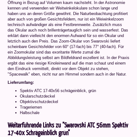
Öffnung in Bezug auf Volumen kaum nachsteht. In der Astronomie
kennen und verwenden wir Weitwinkelokulare schon lange und
haben uns an deren Größe gewöhnt. Die Naturbeobachtung profitiert
aber auch von großen Gesichtsfeldern, nur ist ein Weiwinkelzoom
technisch aufwändiger als eine Festbrennweite. Zusätzlich muss
das Okular auch noch brillenträgertauglich sein und wasserfest. Das
erklärt dann vielleicht den enormen Aufwand für so ein Okular und
letztich auch den Preis. Das Zoom-Okular von Swarovski liefert
scheinbare Gesichtsfelder von 60° (17-fach) bis 77° (40-fach). Für
ein Zoomokular sind das exoritante Werte zumal die
Abbildungsleistung selbst am Bildfeldrand exzellent ist. In der Praxis
ergibt das eine riesige Kinoleinwand auf die man schaut und einem
den Eindruck vermittelt, direkt vor dem Objekt zu stehen,
"Spacewalk" eben, nicht nur am Himmel sondern auch in der Natur.
Lieferumfang:
Spektiv ATC 17-40x56 schrägeinblick, grün
Okularschutzdeckel
Objektivschutzdeckel
Trageriemen
Halbschale
Weiterführende Links zu "Swarovski ATC 56mm Spektiv
17-40x Schrägeinblick grün"