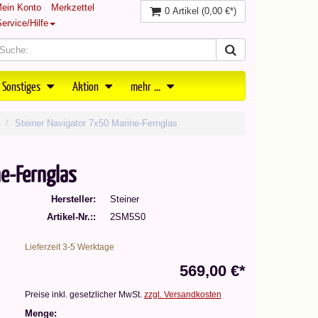
ein Konto
Merkzettel
0 Artikel
(0,00 €*)
ervice/Hilfe
 Sonstiges
Aktion
mehr ...
Steiner Navigator 7x50 Marine-Fernglas
e-Fernglas
Hersteller
Steiner
Artikel-Nr.:
2SM5S0
Lieferzeit 3-5 Werktage
569,00 €*
Preise inkl. gesetzlicher MwSt.
zzgl. Versandkosten
Menge: