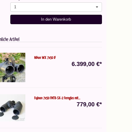
1
In den Warenkorb
nliche Artikel
Nikon WX 7x50 IF
6.399,00 €*
Fujinon 7x50 FMTR-SX-2 Fernglas mit...
779,00 €*