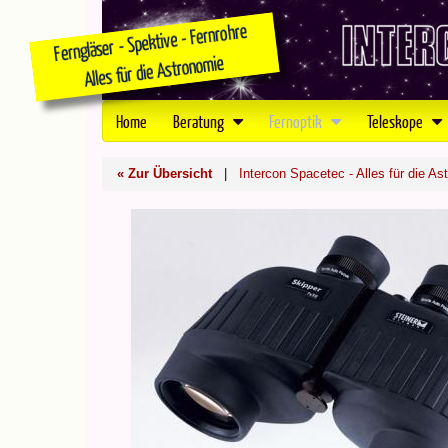
Home
Beratung
Fernoptik
Teleskope
« Zur Übersicht
|
Intercon Spacetec - Alles für die As