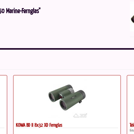
50 Marine-Fernglas"
TeleVue Bandmate Type 2...
Statt: 218,00 €*