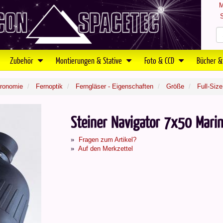
M
S
Zubehör
Montierungen & Stative
Foto & CCD
Bücher &
tronomie
Fernoptik
Ferngläser - Eigenschaften
Größe
Full-Size
Steiner Navigator 7x50 Marin
Fragen zum Artikel?
Auf den Merkzettel