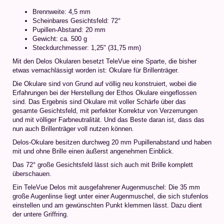
Brennweite: 4,5 mm
Scheinbares Gesichtsfeld: 72°
Pupillen-Abstand: 20 mm
Gewicht: ca. 500 g
Steckdurchmesser: 1,25" (31,75 mm)
Mit den Delos Okularen besetzt TeleVue eine Sparte, die bisher
etwas vernachlässigt worden ist: Okulare für Brillenträger.
Die Okulare sind von Grund auf völlig neu konstruiert, wobei die
Erfahrungen bei der Herstellung der Ethos Okulare eingeflossen
sind. Das Ergebnis sind Okulare mit voller Schärfe über das
gesamte Gesichtsfeld, mit perfekter Korrektur von Verzerrungen
und mit völliger Farbneutralität. Und das Beste daran ist, dass das
nun auch Brillenträger voll nutzen können.
Delos-Okulare besitzen durchweg 20 mm Pupillenabstand und haben
mit und ohne Brille einen äußerst angenehmen Einblick.
Das 72° große Gesichtsfeld lässt sich auch mit Brille komplett
überschauen.
Ein TeleVue Delos mit ausgefahrener Augenmuschel: Die 35 mm
große Augenlinse liegt unter einer Augenmuschel, die sich stufenlos
einstellen und am gewünschten Punkt klemmen lässt. Dazu dient
der untere Griffring.