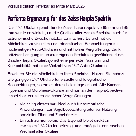
Voraussichtlich lieferbar ab Mitte März 2025
Perfekte Ergänzung für das Zeiss Harpia Spektiv
Das 1¼"-Okularbajonett für die Zeiss Harpia Spektive 85 mm und 95
mm wurde entwickelt, um die Qualität aller Harpia-Spektive auch für
astronomische Zwecke nutzbar zu machen. Es eröffnet die
Möglichkeit zu visuellen und fotografischen Beobachtungen mit
hochwertigen Astro-Okularen und mit hohrer Vergrößerung. Dank
präziser Fertigung in unserer eigenen Produktion gewährleistet das
Baader-Harpia Okularbajonett eine perfekte Passform und
Kompatibilität mit einer Vielzahl von 1¼"-Astro-Okularen.
Erweitern Sie die Möglichkeiten Ihres Spektivs: Nutzen Sie nahezu
alle gängigen 1¼"-Okulare für visuelle und fotografische
Beobachtungen, sofern es deren Fokuslage erlaubt. Alle Baader-
Hyperion und Morpheus-Okulare sind nun an den Harpia-Spektiven
einsetzbar, vor allem die hohen Vergrößerungen.
Vielseitig einsetzbar: Ideal auch für terrestrische
Anwendungen, zur Vogelbeobachtung oder bei Nutzung
spezieller Filter und Zubehörteile.
Einfach zu montieren: Das Bajonett bleibt direkt am
jeweiligen 1 ¼ Okular befestigt und ermöglicht den raschen
Wechsel aller Okulare.