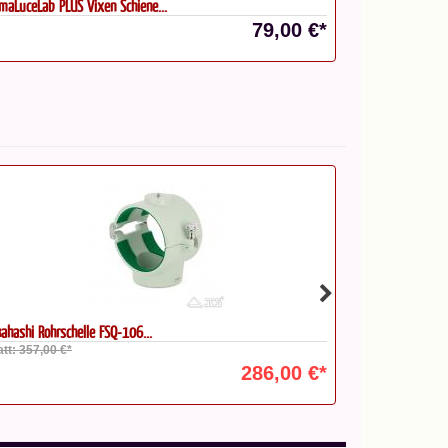
imaLuceLab PLUS Vixen Schiene...
PrimaLuceLab P
79,00 €*
kahashi Rohrschelle FSQ-106...
Rohrschelle 381
att: 357,00 €*
Statt: 95,00 €*
286,00 €*