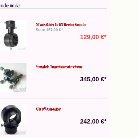
nliche Artikel
Off Axis Guider für RCC Newton Korrector
Statt: 167,00 € *
129,00 €*
Stronghold Tangentialansatz schwarz
345,00 €*
ATIK Off-Axis-Guider
242,00 €*