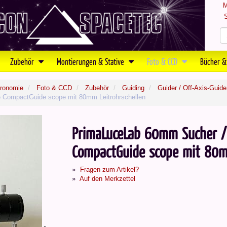
M
S
Zubehör
Montierungen & Stative
Foto & CCD
Bücher &
tronomie
Foto & CCD
Zubehör
Guiding
Guider / Off-Axis-Guider
e CompactGuide scope mit 80mm Leitrohrschellen
PrimaLuceLab 60mm Sucher / 
CompactGuide scope mit 80mm
Fragen zum Artikel?
Auf den Merkzettel