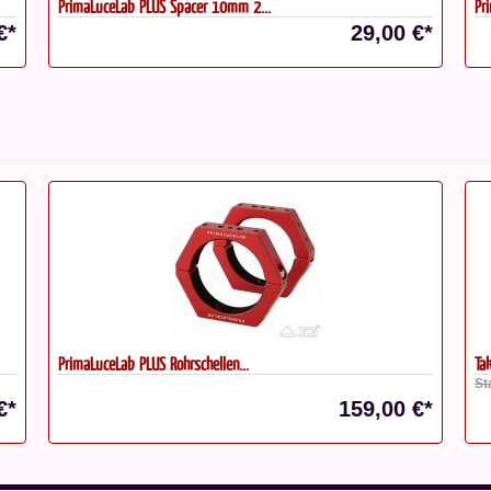
PrimaLuceLab PLUS Spacer 10mm 2...
Pr
€*
29,00 €*
PrimaLuceLab PLUS Rohrschellen...
Ta
St
€*
159,00 €*