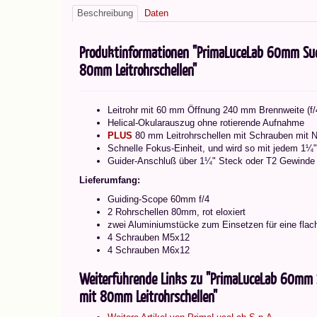
Beschreibung
Daten
Produktinformationen "PrimaLuceLab 60mm Such
80mm Leitrohrschellen"
Leitrohr mit 60 mm Öffnung 240 mm Brennweite (f/
Helical-Okularauszug ohne rotierende Aufnahme
PLUS
80 mm Leitrohrschellen mit Schrauben mit N
Schnelle Fokus-Einheit, und wird so mit jedem 1¼
Guider-Anschluß über 1¼" Steck oder T2 Gewinde
Lieferumfang:
Guiding-Scope 60mm f/4
2 Rohrschellen 80mm, rot eloxiert
zwei Aluminiumstücke zum Einsetzen für eine flac
4 Schrauben M5x12
4 Schrauben M6x12
Weiterführende Links zu "PrimaLuceLab 60mm S
mit 80mm Leitrohrschellen"