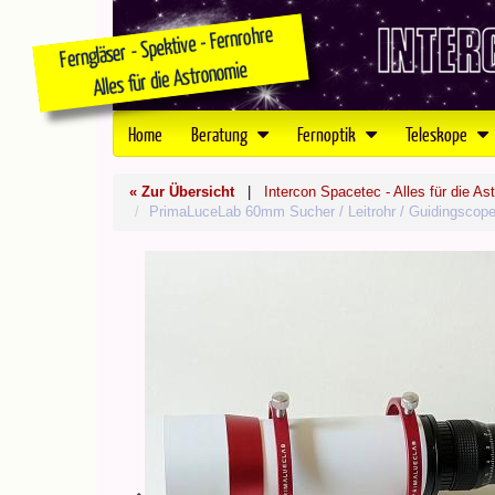
Home
Beratung
Fernoptik
Teleskope
« Zur Übersicht
|
Intercon Spacetec - Alles für die As
PrimaLuceLab 60mm Sucher / Leitrohr / Guidingscop