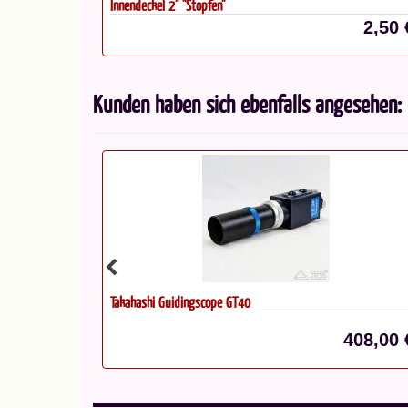
Innendeckel 2" "Stopfen"
68,00 €*
2,50 
Kunden haben sich ebenfalls angesehen:
Takahashi Guidingscope GT40
285,00 €*
408,00 