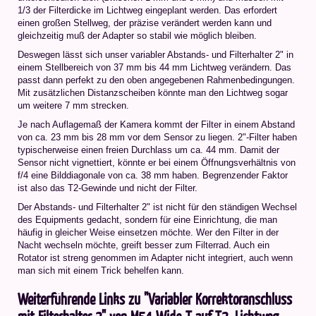
1/3 der Filterdicke im Lichtweg eingeplant werden. Das erfordert
einen großen Stellweg, der präzise verändert werden kann und
gleichzeitig muß der Adapter so stabil wie möglich bleiben.
Deswegen lässt sich unser variabler Abstands- und Filterhalter 2" in
einem Stellbereich von 37 mm bis 44 mm Lichtweg verändern. Das
passt dann perfekt zu den oben angegebenen Rahmenbedingungen.
Mit zusätzlichen Distanzscheiben könnte man den Lichtweg sogar
um weitere 7 mm strecken.
Je nach Auflagemaß der Kamera kommt der Filter in einem Abstand
von ca. 23 mm bis 28 mm vor dem Sensor zu liegen. 2"-Filter haben
typischerweise einen freien Durchlass um ca. 44 mm. Damit der
Sensor nicht vignettiert, könnte er bei einem Öffnungsverhältnis von
f/4 eine Bilddiagonale von ca. 38 mm haben. Begrenzender Faktor
ist also das T2-Gewinde und nicht der Filter.
Der Abstands- und Filterhalter 2" ist nicht für den ständigen Wechsel
des Equipments gedacht, sondern für eine Einrichtung, die man
häufig in gleicher Weise einsetzen möchte. Wer den Filter in der
Nacht wechseln möchte, greift besser zum Filterrad. Auch ein
Rotator ist streng genommen im Adapter nicht integriert, auch wenn
man sich mit einem Trick behelfen kann.
Weiterführende Links zu "Variabler Korrektoranschluss