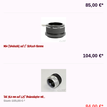
85,00 €*
M64 (Takahashi) auf 2'' ClickLock Klemme
104,00 €*
TAK 36,4 mm auf 1,25" Okularadapter mit...
Statt: 105,00 € *
84,00 €*