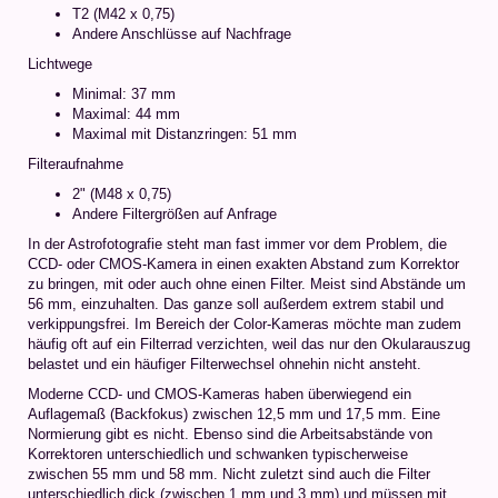
T2 (M42 x 0,75)
Andere Anschlüsse auf Nachfrage
Lichtwege
Minimal: 37 mm
Maximal: 44 mm
Maximal mit Distanzringen: 51 mm
Filteraufnahme
2" (M48 x 0,75)
Andere Filtergrößen auf Anfrage
In der Astrofotografie steht man fast immer vor dem Problem, die
CCD- oder CMOS-Kamera in einen exakten Abstand zum Korrektor
zu bringen, mit oder auch ohne einen Filter. Meist sind Abstände um
56 mm, einzuhalten. Das ganze soll außerdem extrem stabil und
verkippungsfrei. Im Bereich der Color-Kameras möchte man zudem
häufig oft auf ein Filterrad verzichten, weil das nur den Okularauszug
belastet und ein häufiger Filterwechsel ohnehin nicht ansteht.
Moderne CCD- und CMOS-Kameras haben überwiegend ein
Auflagemaß (Backfokus) zwischen 12,5 mm und 17,5 mm. Eine
Normierung gibt es nicht. Ebenso sind die Arbeitsabstände von
Korrektoren unterschiedlich und schwanken typischerweise
zwischen 55 mm und 58 mm. Nicht zuletzt sind auch die Filter
unterschiedlich dick (zwischen 1 mm und 3 mm) und müssen mit