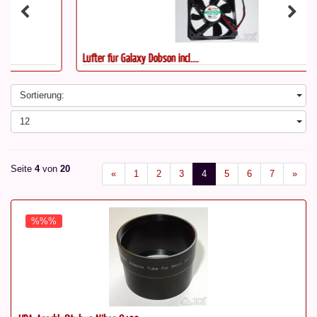
Lüfter für Galaxy Dobson incl....
Sortierung:
12
Seite
4
von
20
«
1
2
3
4
5
6
7
»
%%%