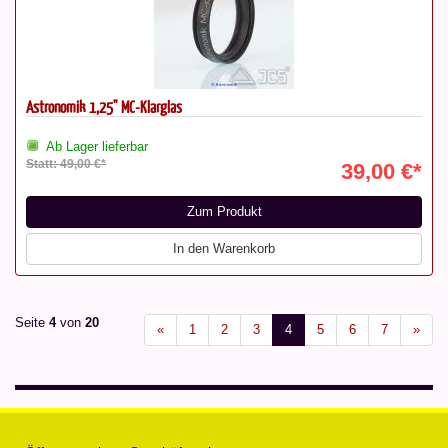
Astronomik 1,25" MC-Klarglas
Ab Lager lieferbar
Statt: 49,00 €*
39,00 €*
Zum Produkt
In den Warenkorb
Seite
4
von
20
«
1
2
3
4
5
6
7
»