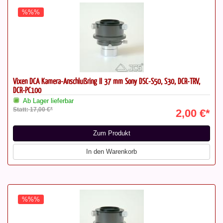
%%%
Vixen DCA Kamera-Anschlußring II 37 mm Sony DSC-S50, S30, DCR-TRV,
DCR-PC100
Ab Lager lieferbar
Statt: 17,00 €*
2,00 €*
Zum Produkt
In den Warenkorb
%%%