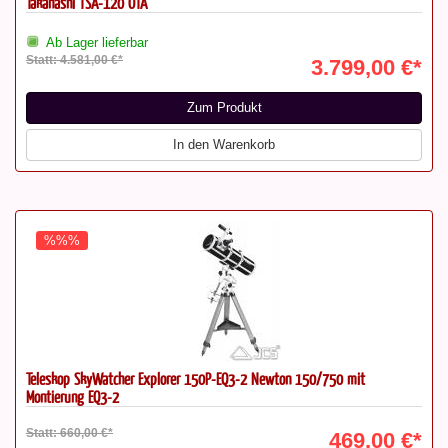
Takahashi TSA-120 OTA
Ab Lager lieferbar
Statt: 4.581,00 €*
3.799,00 €*
Zum Produkt
In den Warenkorb
%%%
Teleskop SkyWatcher Explorer 150P-EQ3-2 Newton 150/750 mit
Montierung EQ3-2
Statt: 660,00 €*
469,00 €*