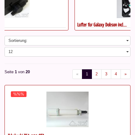
Lüfter für Galaxy Dobson incl....
Sortierung:
12
Seite
1
von
20
«
1
2
3
4
»
%%%